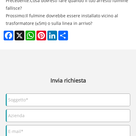
Precedente:
Cosa dovresti fare quando il tuo arresto fulmine
fallisce?
Prossimo:
Il fulmine dovrebbe essere installato vicino al
trasformatore (≤5m) o sulla linea in arrivo?
Facebook
X
WhatsApp
Pinterest
LinkedIn
Share
Invia richiesta