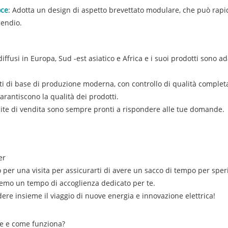
oce
: Adotta un design di aspetto brevettato modulare, che può rapida
cendio.
iffusi in Europa, Sud -est asiatico e Africa e i suoi prodotti sono ad
ati di base di produzione moderna, con controllo di qualità complet
garantiscono la qualità dei prodotti.
élite di vendita sono sempre pronti a rispondere alle tue domande.
er
r una visita per assicurarti di avere un sacco di tempo per sperime
emo un tempo di accoglienza dedicato per te.
dere insieme il viaggio di nuove energia e innovazione elettrica!
re e come funziona?