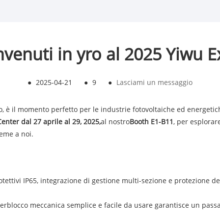
venuti in yro al 2025 Yiwu 
●
2025-04-21
●
9
●
Lasciami un messaggio
o, è il momento perfetto per le industrie fotovoltaiche ed energetich
enter dal 27 aprile al 29, 2025,
al nostro
Booth E1-B11
, per esplorar
ieme a noi.
rotettivi IP65, integrazione di gestione multi-sezione e protezione d
interblocco meccanica semplice e facile da usare garantisce un pass