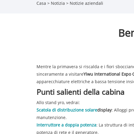
Casa
>
Notizia
>
Notizie aziendali
Ben
Mentre la primavera si riscalda e i fiori sboccian
sinceramente a visitare
Yiwu International Expo C
apparecchiature elettriche a bassa tensione ins
Punti salienti della cabina
Allo stand yro, vedrai:
Scatola di distribuzione solare
display
: Alloggi p
manutenzione.
Interruttore a doppia potenza
: La struttura di 
potenza di rete e il generatore.