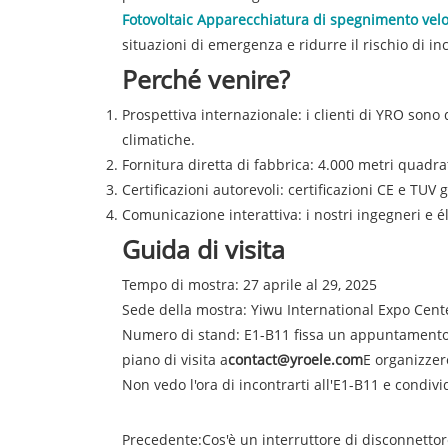
Fotovoltaic Apparecchiatura di spegnimento vel
situazioni di emergenza e ridurre il rischio di in
Perché venire?
Prospettiva internazionale: i clienti di YRO sono d
climatiche.
Fornitura diretta di fabbrica: 4.000 metri quadr
Certificazioni autorevoli: certificazioni CE e TUV 
Comunicazione interattiva: i nostri ingegneri e 
Guida di visita
Tempo di mostra: 27 aprile al 29, 2025
Sede della mostra: Yiwu International Expo Cent
Numero di stand: E1-B11 fissa un appuntamento pe
piano di visita a
contact@yroele.com
E organizzer
Non vedo l'ora di incontrarti all'E1-B11 e condivi
Precedente:
Cos'è un interruttore di disconnetto