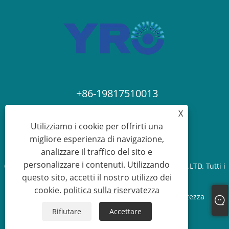
+86-19817510013
X
contact@yroele.com
Utilizziamo i cookie per offrirti una
migliore esperienza di navigazione,
analizzare il traffico del sito e
personalizzare i contenuti. Utilizzando
Copyright © 2024 ZHEJIANG YRO NUOVA ENERGIA CO.,LTD. Tutti i
questo sito, accetti il ​​nostro utilizzo dei
diritti riservati.
cookie.
politica sulla riservatezza
Links
Sitemap
RSS
XML
politica sulla riservatezza
Rifiutare
Accettare