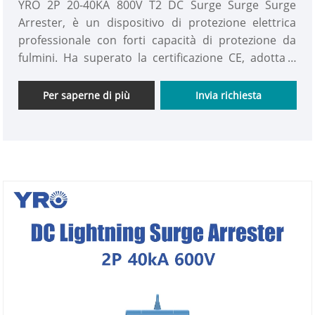
YRO 2P 20-40KA 800V T2 DC Surge Surge Surge
Arrester, è un dispositivo di protezione elettrica
professionale con forti capacità di protezione da
fulmini. Ha superato la certificazione CE, adotta il
processo MOV e ha moduli sostituibili, fornendo
una garanzia affidabile per il funzionamento stabile
Per saperne di più
Invia richiesta
del sistema DC e appartiene al prodotto di tipo 2.