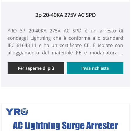
3p 20-40KA 275V AC SPD
YRO 3P 20-40KA 275V AC SPD è un arresto di
sondaggi Lightning che è conforme allo standard
IEC 61643-11 e ha un certificato CE. È isolato con
alloggiamento del materiale PE e modanatura a
caldo in PVC per il sistema CA per resistere
all'impatto delle sovratensioni e garantire la
Per saperne di più
Invia richiesta
sicurezza dell'alimentazione.