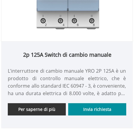
2p 125A Switch di cambio manuale
L'interruttore di cambio manuale YRO 2P 125A è un
prodotto di controllo manuale elettrico, che è
conforme allo standard IEC 60947 - 3, è conveniente,
ha una durata elettrica di 8.000 volte, è adatto per
cablaggi da 35 millimetri quadrati e può funzionare
in modo affidabile all'interno di un intervallo di
Per saperne di più
Invia richiesta
temperatura ambiente da -20 a +70 ℃. Può
effettivamente effettuare la commutazione manuale
e il controllo di 2 set di 2 circuiti di polo.