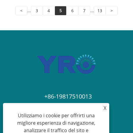
<
...
3
4
5
6
7
...
13
>
+86-19817510013
X
contact@yroele.com
Utilizziamo i cookie per offrirti una
migliore esperienza di navigazione,
analizzare il traffico del sito e