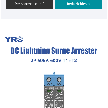
sovratensione sostituibile, per fornire protezione da
Per saperne di più
Invia richiesta
lampo di base e affidabile per i sistemi DC a 600 V
per soddisfare le esigenze degli utenti sensibili ai
costi.