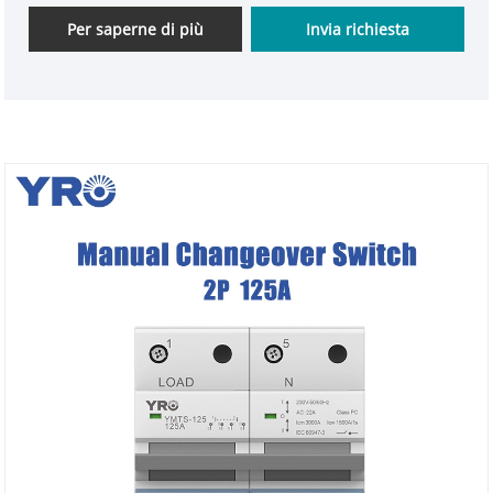
sovratensione, ma si abbina perfettamente alla
Per saperne di più
Invia richiesta
base del fusibile YRO per raggiungere la doppia
protezione della bellezza e della sicurezza. Con il
certificato CE e il brevetto di aspetto, il materiale
ritardante della fiamma V-0 UL94 viene utilizzato per
garantire la conformità e la sicurezza dei prodotti in
tutto il mondo.