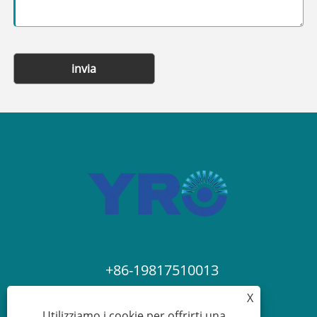
invia
+86-19817510013
X
contact@yroele.com
Utilizziamo i cookie per offrirti una