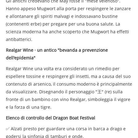
Gli antichi credevano che May fosse il "mese velenoso".
Hanno appeso Mugwort alla porta per respingere le zanzare
e allontanare gli spiriti malvagi e indossavano bustine
(contenenti erbe) per pregare per una buona salute. La
scienza moderna ha anche scoperto che Mugwort ha effetti
antibatterici.
Realgar Wine · un antico "bevanda a prevenzione
dell'epidemia"
Realgar Wine una volta era considerato un rimedio per
espellere tossine e respingere gli insetti, ma a causa del suo
contenuto di arsenico, il consumo moderno è principalmente
da visualizzare. Disegnando il personaggio "王" (re) sulla
fronte di un bambino con vino Realgar, simboleggia il vigore
e la forza di una tigre.
Elenco di controllo del Dragon Boat Festival
✅ Alzati presto per guardare una corsa in barca a drago e
godersi la sinfonia di tamburi e onde.