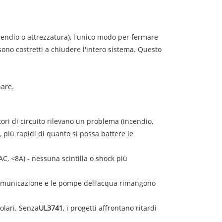
ncendio o attrezzatura), l'unico modo per fermare
 sono costretti a chiudere l'intero sistema. Questo
nare.
tori di circuito rilevano un problema (incendio,
, più rapidi di quanto si possa battere le
 AC, <8A) - nessuna scintilla o shock più
i comunicazione e le pompe dell'acqua rimangono
olari. Senza
UL3741
, i progetti affrontano ritardi