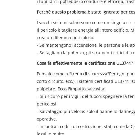
i tubi idrici potrebbero condurre elettricità, tr
Perché questo problema è stato ignorato per cos
I vecchi sistemi solari sono come un singolo circ
il pericolo è tagliare energia all'intero edificio
crea un dilemma pericoloso:
- Se mantengono l'accensione, le persone e le ap
- Se tagliano la potenza, gli strumenti critici 
Cosa fa effettivamente la certificazione UL3741?
Pensalo come a "
freno di sicurezza
"Per ogni pann
corto circuito, ecc.), I sistemi certificati UL374
palpebre. Ecco l'impatto salvavita:
- più sicuro per i vigili del fuoco: spegnere la te
pericolosi.
- Salvataggio più veloce: solo il pannello danne
operative.
- Incontra i codici di costruzione: stati come la
legali o multe.