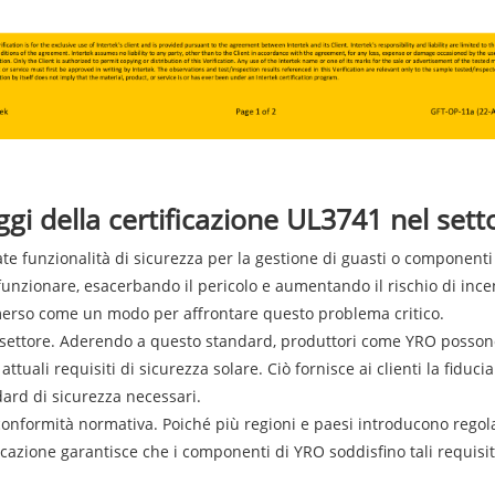
ggi della certificazione UL3741 nel sett
te funzionalità di sicurezza per la gestione di guasti o componenti
funzionare, esacerbando il pericolo e aumentando il rischio di ince
erso come un modo per affrontare questo problema critico.
nel settore. Aderendo a questo standard, produttori come YRO posso
li attuali requisiti di sicurezza solare. Ciò fornisce ai clienti la fi
dard di sicurezza necessari.
conformità normativa. Poiché più regioni e paesi introducono regola
ificazione garantisce che i componenti di YRO soddisfino tali requisit