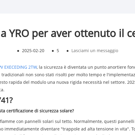
a YRO per aver ottenuto il c
●
2025-02-20
●
5
●
Lasciami un messaggio
PV E
XECEDING 2TW
, la sicurezza è diventata un punto anortiere fon
ici tradizionali non sono stati risolti per molto tempo e l'implement
arresto rapida del modulo una nuova rigida necessità nel settore. 2
ca.
741?
a certificazione di sicurezza solare?
fiamme con pannelli solari sul tetto. Normalmente, questi pannel
ossono immediatamente diventare "trappole ad alta tensione in vita".