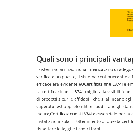
Quali sono i principali vanta
I sistemi solari tradizionali mancavano di adegua
verificato un guasto, il sistema continuerebbe a 
efficace era evidente e
U
Certificazione L3741
è em
La certificazione UL3741 migliora la visibilità 
di prodotti sicuri e affidabili che si allineano ag
superato test approfonditi e soddisfano gli stan
Inoltre,
Certificazione UL3741
è essenziale per la 
installazioni solari, l'ottenimento di questa cert
rispettare le leggi e i codici locali.