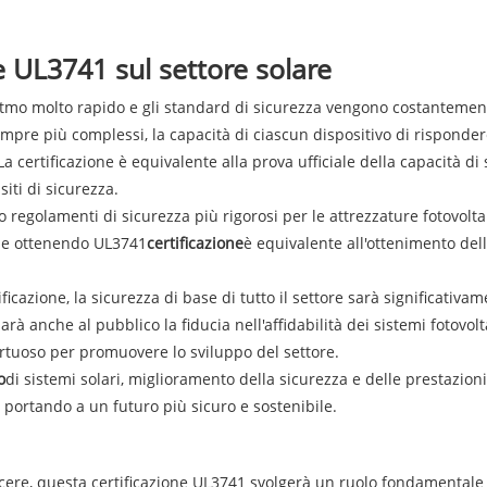
ne UL3741 sul settore solare
 ritmo molto rapido e gli standard di sicurezza vengono costantemen
mpre più complessi, la capacità di ciascun dispositivo di risponde
La certificazione è equivalente alla prova ufficiale della capacità d
iti di sicurezza.
 regolamenti di sicurezza più rigorosi per le attrezzature fotovolt
si e ottenendo UL3741
certificazione
è equivalente all'ottenimento dell
azione, la sicurezza di base di tutto il settore sarà significativame
rà anche al pubblico la fiducia nell'affidabilità dei sistemi fotovol
irtuoso per promuovere lo sviluppo del settore.
o
di sistemi solari, miglioramento della sicurezza e delle prestazioni.
e, portando a un futuro più sicuro e sostenibile.
ere, questa certificazione UL3741 svolgerà un ruolo fondamentale n