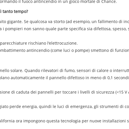
asformando il fuoco antincendio in un gioco mortale di Chance.
ì tanto tempo?
uito gigante. Se qualcosa va storto (ad esempio, un fallimento di i
. Ma i pompieri non sanno quale parte specifica sia difettosa, spesso,
parecchiature rischiano l'elettrocuzione.
di combattimento antincendio (come luci o pompe) smettono di funzio
ello solare. Quando rilevatori di fumo, sensori di calore o interrut
1 isolano automaticamente il pannello difettoso in meno di 0,1 secondi
nsione di caduta dei pannelli per toccare i livelli di sicurezza (<15 V
ggiato perde energia, quindi le luci di emergenza, gli strumenti d
 California ora impongono questa tecnologia per nuove installazioni s