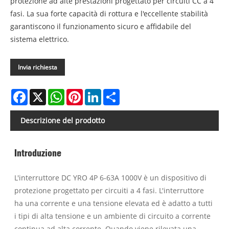
protezione ad alte prestazioni progettato per circuiti CC a 4
fasi. La sua forte capacità di rottura e l'eccellente stabilità
garantiscono il funzionamento sicuro e affidabile del
sistema elettrico.
Invia richiesta
Facebook
X
WhatsApp
Pinterest
LinkedIn
Share
Descrizione del prodotto
Introduzione
L'interruttore DC YRO 4P 6-63A 1000V è un dispositivo di
protezione progettato per circuiti a 4 fasi. L'interruttore
ha una corrente e una tensione elevata ed è adatto a tutti
i tipi di alta tensione e un ambiente di circuito a corrente
continua ad alta corrente. Quando viene rilevata una