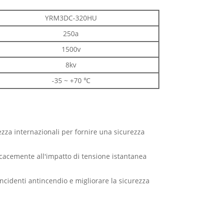
YRM3DC-320HU
250a
1500v
8kv
-35 ~ +70 ℃
ezza internazionali per fornire una sicurezza
icacemente all'impatto di tensione istantanea
incidenti antincendio e migliorare la sicurezza