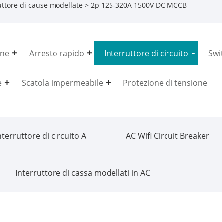
uttore di cause modellate
> 2p 125-320A 1500V DC MCCB
one
Arresto rapido
Interruttore di circuito
Swi
e
Scatola impermeabile
Protezione di tensione
nterruttore di circuito A
AC Wifi Circuit Breaker
Interruttore di cassa modellati in AC